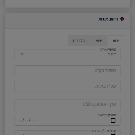
תנאי
שימוש
חישוב אגרות
צור
קשר
יבוא
יצוא
בלדרים
מאפיין אחסון
בחר
מדיניות
הגנת
הפרטיות
משקל בק"ג
מס' חבילות
ערך המטען ב USD
תאריך קליטה
ת. שחרור/המראה