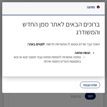
כניסה למנויים
הודעה
ייבוא
ברוכים הבאים לאתר ממן החדש
סטטוס שטר מטען
ייצוא
והמשודרג
בלדרים
יבוא
יצוא
בלדרים
האתר עבר שדרוג ונוספו לו אפשרויות חדשות
למנויים באתר:
הגשת מחאה
ש"מ חברת תעופה
נוספה אפשרות להוספת מחאה עבור מטעני יצוא או יבוא
באמצעות תפריט הזמנת שירות
אתר
קידומת
ממן
ש"מ פנימי
תעריפון
תודה הבנתי
מידע
שימושי