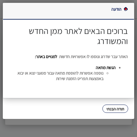
הודעה
ייבוא
ממן – מסוף מטענים וניטול כניסה
ברוכים הבאים לאתר ממן החדש
ייצוא
והמשודרג
בלדרים
דוא"ל
האתר עבר שדרוג ונוספו לו אפשרויות חדשות
למנויים באתר:
הגשת מחאה
נייד
נוספה אפשרות להוספת מחאה עבור מטעני יצוא או יבוא
באמצעות תפריט הזמנת שירות
אתר
This site is protected by reCAPTCHA and the Google
Privacy
ממן
and
apply.
Policy
Terms of Service
ברצוני לקבל את קוד הכניסה ל:
נייד
דוא"ל
תעריפון
תודה הבנתי
שלח קוד חד פעמי
מידע
שימושי